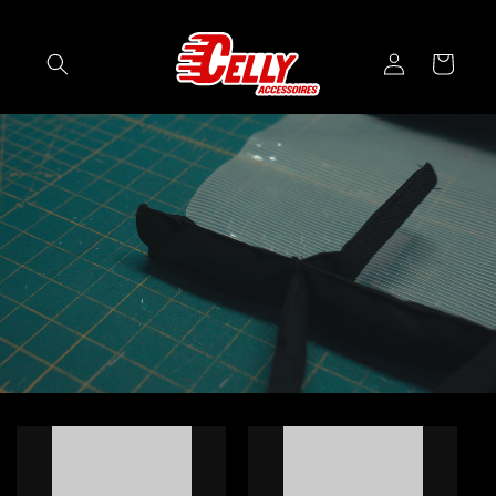
SKIP TO
CONTENT
Log
Cart
in