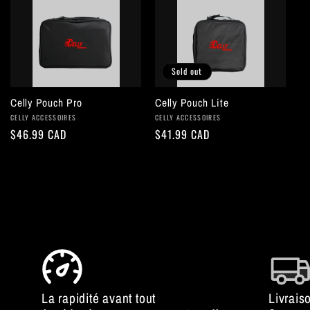
Sold out
Celly Pouch Pro
Celly Pouch Lite
Vendor:
Vendor:
CELLY ACCESSOIRES
CELLY ACCESSOIRES
Regular
$46.99 CAD
Regular
$41.99 CAD
price
price
La rapidité avant tout
Livrais